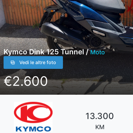
Kymco Dink 125 Tunnel /
Moto
Vedi le altre foto
€2.600
13.300
KM