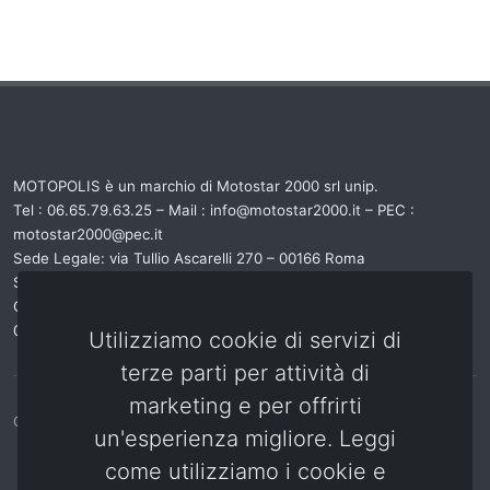
MOTOPOLIS è un marchio di Motostar 2000 srl unip.
Tel : 06.65.79.63.25 – Mail : info@motostar2000.it – PEC :
motostar2000@pec.it
Sede Legale: via Tullio Ascarelli 270 – 00166 Roma
Sede Operativa: via Dante De Blasi, 9 – 00154 Roma
Capitale Sociale : € 32.000 - REA : RM 943653 - P. IVA
06053051006
Utilizziamo cookie di servizi di
terze parti per attività di
marketing e per offrirti
Copyrights © 2018 Motopolis
un'esperienza migliore. Leggi
come utilizziamo i cookie e