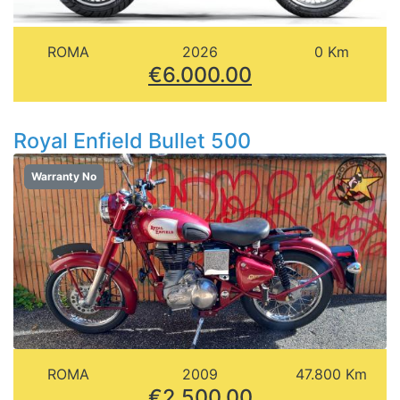
ROMA
2026
0 Km
€6.000.00
Royal Enfield Bullet 500
Warranty No
ROMA
2009
47.800 Km
€2.500.00